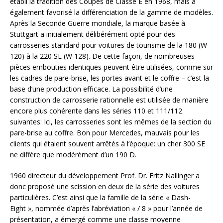
établi la tradition des Coupés de Classe E en 1968, mais a
également favorisé la différenciation de la gamme de modèles.
Après la Seconde Guerre mondiale, la marque basée à
Stuttgart a initialement délibérément opté pour des
carrosseries standard pour voitures de tourisme de la 180 (W
120) à la 220 SE (W 128). De cette façon, de nombreuses
pièces embouties identiques peuvent être utilisées, comme sur
les cadres de pare-brise, les portes avant et le coffre – c’est la
base d’une production efficace. La possibilité d’une
construction de carrosserie rationnelle est utilisée de manière
encore plus cohérente dans les séries 110 et 111/112
suivantes: Ici, les carrosseries sont les mêmes de la section du
pare-brise au coffre. Bon pour Mercedes, mauvais pour les
clients qui étaient souvent arrêtés à l’époque: un cher 300 SE
ne diffère que modérément d’un 190 D.
1960 directeur du développement Prof. Dr. Fritz Nallinger a
donc proposé une scission en deux de la série des voitures
particulières. C’est ainsi que la famille de la série « Dash-
Eight », nommée d’après l’abréviation « / 8 » pour l’année de
présentation, a émergé comme une classe moyenne