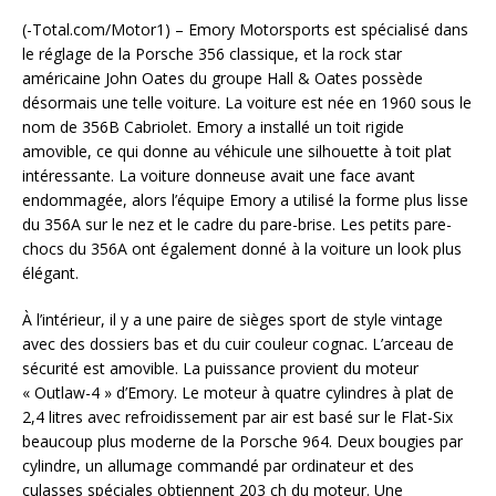
(-Total.com/Motor1) – Emory Motorsports est spécialisé dans
le réglage de la Porsche 356 classique, et la rock star
américaine John Oates du groupe Hall & Oates possède
désormais une telle voiture. La voiture est née en 1960 sous le
nom de 356B Cabriolet. Emory a installé un toit rigide
amovible, ce qui donne au véhicule une silhouette à toit plat
intéressante. La voiture donneuse avait une face avant
endommagée, alors l’équipe Emory a utilisé la forme plus lisse
du 356A sur le nez et le cadre du pare-brise. Les petits pare-
chocs du 356A ont également donné à la voiture un look plus
élégant.
À l’intérieur, il y a une paire de sièges sport de style vintage
avec des dossiers bas et du cuir couleur cognac. L’arceau de
sécurité est amovible. La puissance provient du moteur
« Outlaw-4 » d’Emory. Le moteur à quatre cylindres à plat de
2,4 litres avec refroidissement par air est basé sur le Flat-Six
beaucoup plus moderne de la Porsche 964. Deux bougies par
cylindre, un allumage commandé par ordinateur et des
culasses spéciales obtiennent 203 ch du moteur. Une