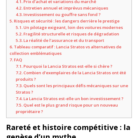
4.1.
Prix d’achat et variations du marché
4.2.
Entretien annuel et imprévus mécaniques
4.3.
Investissement ou gouffre sans fond ?
5.
Risques et sécurité : les dangers derrière le prestige
5.1.
Un pilotage exigeant, loin des voitures modernes
5.2.
Fragilité structurelle et risques de dégradation
5.3.
La réalité de l’assurance et du transport
6.
Tableau comparatif : Lancia Stratos vs alternatives de
collection emblématiques
7.
FAQ
7.1.
Pourquoi la Lancia Stratos est-elle si chère ?
7.2.
Combien d’exemplaires de la Lancia Stratos ont été
produits ?
7.3.
Quels sont les principaux défis mécaniques sur une
Stratos ?
7.4.
La Lancia Stratos est-elle un bon investissement ?
7.5.
Quel est le plus grand risque pour un nouveau
propriétaire ?
Rareté et histoire compétitive : la
genèse d’un mythe