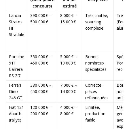
concours)
estimé
Lancia
390 000 € –
8 000 € –
Très limitée,
Très p
Stratos
500 000 €
15 000 €
sourcing
(Ferrar
HF
complexe
alumi
Stradale
Porsche
350 000 € –
5 000 € –
Bonne,
Spécia
911
450 000 €
10 000 €
nombreux
Porsc
Carrera
spécialistes
reco
RS 2.7
Ferrari
380 000 € –
7 000 € –
Correcte,
Bonne
Dino
450 000 €
14 000 €
pièces
nombr
246 GT
refabriquées
artisa
Fiat 131
120 000 € –
4 000 € –
Limitée,
Mécan
Abarth
200 000 €
8 000 €
production
généra
(rallye)
faible
avec
expéri