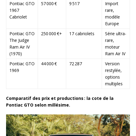
Pontiac GTO
57 000 €
9 517
Import
1967
rare,
Cabriolet
modèle
Europe
Pontiac GTO
250 000 €+
17 cabriolets
Série ultra-
The Judge
rare,
Ram Air IV
moteur
(1970)
Ram Air IV
Pontiac GTO
44 000 €
72 287
Version
1969
restylée,
options
multiples
Comparatif des prix et productions : la cote de la
Pontiac GTO selon millésime.