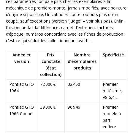
ces paramètres : on paie plus cher les exemplaires à la
mécanique de première monte, jamais modifiés, avec peinture
d’origine si possible. Un cabriolet coûte toujours plus qu’un
coupé, sauf exceptions (version “Judge” – voir plus bas). Enfin,
l’historique fait la différence : carnet d’entretien, factures
d’époque, numéros concordant avec les fiches de production :
c’est ce qui séduit les collectionneurs avertis.
Année et
Prix
Nombre
Spécificité
version
constaté
d’exemplaires
(état
produits
collection)
Pontiac GTO
72 000 €
32 450
Premier
1964
millésime,
V8 6,4 L
Pontiac GTO
39 000 €
96 946
Premier
1966 Coupé
modèle à
part
entière