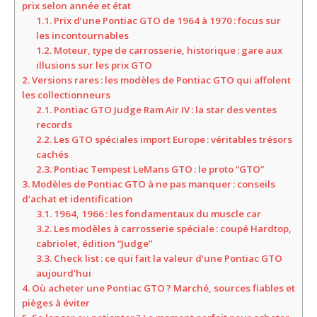
prix selon année et état
1.1.
Prix d’une Pontiac GTO de 1964 à 1970 : focus sur
les incontournables
1.2.
Moteur, type de carrosserie, historique : gare aux
illusions sur les prix GTO
2.
Versions rares : les modèles de Pontiac GTO qui affolent
les collectionneurs
2.1.
Pontiac GTO Judge Ram Air IV : la star des ventes
records
2.2.
Les GTO spéciales import Europe : véritables trésors
cachés
2.3.
Pontiac Tempest LeMans GTO : le proto “GTO”
3.
Modèles de Pontiac GTO à ne pas manquer : conseils
d’achat et identification
3.1.
1964, 1966 : les fondamentaux du muscle car
3.2.
Les modèles à carrosserie spéciale : coupé Hardtop,
cabriolet, édition “Judge”
3.3.
Check list : ce qui fait la valeur d’une Pontiac GTO
aujourd’hui
4.
Où acheter une Pontiac GTO ? Marché, sources fiables et
pièges à éviter