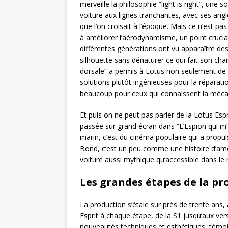
merveille la philosophie “light is right”, une s
voiture aux lignes tranchantes, avec ses angl
que l’on croisait à l’époque. Mais ce n’est pa
à améliorer l’aérodynamisme, un point crucial 
différentes générations ont vu apparaître des
silhouette sans dénaturer ce qui fait son cha
dorsale” a permis à Lotus non seulement de 
solutions plutôt ingénieuses pour la réparatio
beaucoup pour ceux qui connaissent la méca
Et puis on ne peut pas parler de la Lotus Esp
passée sur grand écran dans “L’Espion qui m’
marin, c’est du cinéma populaire qui a propuls
Bond, c’est un peu comme une histoire d’am
voiture aussi mythique qu’accessible dans le r
Les grandes étapes de la pr
La production s’étale sur près de trente ans,
Esprit à chaque étape, de la S1 jusqu’aux ve
nouveautés techniques et esthétiques, témoig