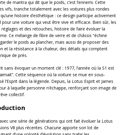
orte de mantra qui dit que le poids, c’est l’ennemi. Cette
es vifs, tranche totalement avec les voitures plus rondes
s qu’une histoire d’esthétique : ce design participe activement
pour une voiture qui veut être vive et efficace. Bien sûr, les
 réglages et des retouches, histoire de faire évoluer la
rme. Ce mélange de fibre de verre et de châssis “échine
garder le poids au plancher, mais aussi de proposer des
n et la résistance à la chaleur, des détails qui comptent
nique de près.
rit sans évoquer un moment clé : 1977, l’année où la S1 est
aimait”. Cette séquence où la voiture se mue en sous-
é l’Esprit dans la légende. Depuis, la Lotus Esprit et James
our à laquelle personne n’échappe, renforçant son image de
êve collectif.
oduction
 avec une série de générations qui ont fait évoluer la Lotus
rsions V8 plus récentes. Chacune apporte son lot de
nant d’une volonté d’évolution sans trahir les