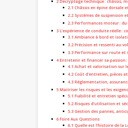
2
Décryptage technique : châssis, m
2.1
Châssis en épine dorsale et
2.2
Systèmes de suspension e
2.3
Performances moteur : du 4
3
L’expérience de conduite réelle : co
3.1
Ambiance à bord et isolat
3.2
Précision et ressenti au vo
3.3
Performance sur route et s
4
Entretenir et financer sa passion : 
4.1
Achat et valorisation sur 
4.2
Coût d’entretien, pièces et
4.3
Réglementation, assurance 
5
Maitriser les risques et les exige
5.1
Fiabilité et entretien spéci
5.2
Risques d’utilisation et séc
5.3
Gestion des pannes, antici
6
Foire Aux Questions
6.1
Quelle est l’histoire de la L