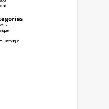
2020
2020
tegories
evaux
nique
s
re Historique