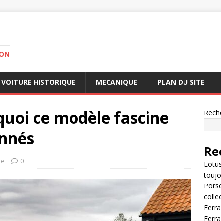
ION
VOITURE HISTORIQUE
MECANIQUE
PLAN DU SITE
rquoi ce modèle fascine
Rech
onnés
Re
ue
0
Lotus
toujo
Porsc
colle
Ferra
Ferra