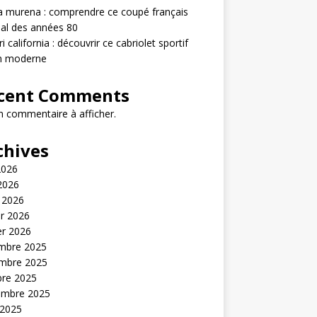
 murena : comprendre ce coupé français
nal des années 80
ri california : découvrir ce cabriolet sportif
en moderne
cent Comments
 commentaire à afficher.
chives
2026
 2026
 2026
er 2026
er 2026
mbre 2025
mbre 2025
bre 2025
embre 2025
 2025