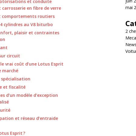
juin 
otorisations et conduite
mai 
 carrosserie en fibre de verre
t comportements routiers
Ca
 cylindres au V8 biturbo
2 ch
nfort, plaisir et contraintes
Meca
ion
New
lant
Voitu
ur circuit
le vrai coût d’une Lotus Esprit
le marché
 spécialisation
et fiscalité
nces d’un modèle d’exception
alisé
urité
pation et réseau d’entraide
otus Esprit ?