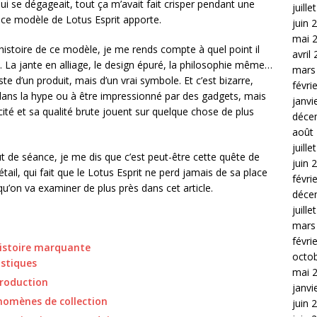
qui se dégageait, tout ça m’avait fait crisper pendant une
juille
e ce modèle de Lotus Esprit apporte.
juin 
mai 
histoire de ce modèle, je me rends compte à quel point il
avril
 La jante en alliage, le design épuré, la philosophie même…
mars
uste d’un produit, mais d’un vrai symbole. Et c’est bizarre,
févri
dans la hype ou à être impressionné par des gadgets, mais
janvi
cité et sa qualité brute jouent sur quelque chose de plus
déce
août
juille
t de séance, je me dis que c’est peut-être cette quête de
juin 
tail, qui fait que le Lotus Esprit ne perd jamais de sa place
févri
qu’on va examiner de plus près dans cet article.
déce
juille
mars
févri
istoire marquante
octo
istiques
mai 
production
janvi
énomènes de collection
juin 