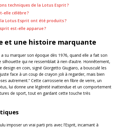
ions techniques de la Lotus Esprit ?
-elle célèbre ?
a Lotus Esprit ont été produits ?
sprit est-elle apparue ?
 et une histoire marquante
ui a su marquer son époque dès 1976, quand elle a fait son
e silhouette qui ne ressemblait à rien d’autre. Honnêtement,
ce design en coin, signé Giorgetto Giugiaro, a bousculé les
uste face à un coup de crayon joli à regarder, mais bien
oses autrement.” Cette carrosserie en fibre de verre, un
otus, lui donne une légèreté inattendue et un comportement
tures de sport, tout en gardant cette touche très
stiques
u imposer un vrai parti pris avec l’Esprit, incarnant à