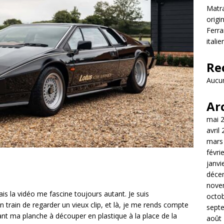
Matra
origi
Ferra
itali
Re
Aucun
Ar
mai 
avril
mars
févri
janvi
déce
nove
ais la vidéo me fascine toujours autant. Je suis
octo
 train de regarder un vieux clip, et là, je me rends compte
sept
nt ma planche à découper en plastique à la place de la
août