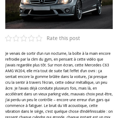
Rate this post
Je venais de sortir d’un run nocturne, la boîte à la main encore
refroidie par la clim du gym, en pensant à cette vidéo que
j’avais regardée plus tôt. Sur mon écran, cette Mercedes C63
AMG W204, elle m’a tout de suite fait l’effet d’un ovni : ça
sentait encore la gomme brûlée dans la voiture, j’ai presque
cru la sentir à travers l’écran, cette odeur métallique, un peu
âcre. Je l’avais déjà conduite plusieurs fois, mais là, en
accélérant dans un vieux parking vide, mauvais choix peut-être,
j’ai perdu un peu le contrôle – encore une erreur d’un gars qui
commence à fatiguer. Le bruit du V8 acoustique, cette
vibration dans le siège, c’est quelque chose d’indéfinissable : on
ressent chaque cylindre qui gronde, chaque instant est un mix