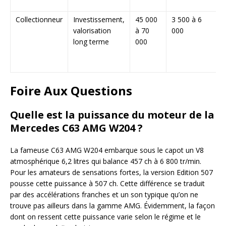
m
Collectionneur
Investissement,
45 000
3 500 à 6
M
valorisation
à 70
000
r
long terme
000
v
f
Foire Aux Questions
Quelle est la puissance du moteur de la
Mercedes C63 AMG W204 ?
La fameuse C63 AMG W204 embarque sous le capot un V8
atmosphérique 6,2 litres qui balance 457 ch à 6 800 tr/min.
Pour les amateurs de sensations fortes, la version Edition 507
pousse cette puissance à 507 ch. Cette différence se traduit
par des accélérations franches et un son typique qu’on ne
trouve pas ailleurs dans la gamme AMG. Évidemment, la façon
dont on ressent cette puissance varie selon le régime et le