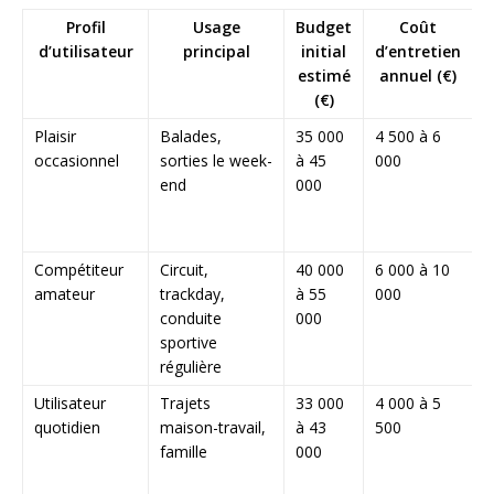
Profil
Usage
Budget
Coût
d’utilisateur
principal
initial
d’entretien
estimé
annuel (€)
(€)
Plaisir
Balades,
35 000
4 500 à 6
S
occasionnel
sorties le week-
à 45
000
u
end
000
f
d
s
Compétiteur
Circuit,
40 000
6 000 à 10
P
amateur
trackday,
à 55
000
b
conduite
000
p
sportive
c
régulière
e
Utilisateur
Trajets
33 000
4 000 à 5
L
quotidien
maison-travail,
à 43
500
s
famille
000
p
é