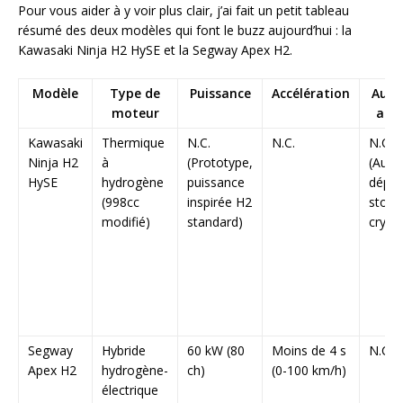
Pour vous aider à y voir plus clair, j’ai fait un petit tableau
résumé des deux modèles qui font le buzz aujourd’hui : la
Kawasaki Ninja H2 HySE et la Segway Apex H2.
Modèle
Type de
Puissance
Accélération
Auto
moteur
ann
Kawasaki
Thermique
N.C.
N.C.
N.C.
Ninja H2
à
(Prototype,
(Auto
HySE
hydrogène
puissance
dépe
(998cc
inspirée H2
stock
modifié)
standard)
cryog
Segway
Hybride
60 kW (80
Moins de 4 s
N.C.
Apex H2
hydrogène-
ch)
(0-100 km/h)
électrique