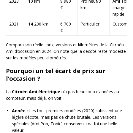
2023
10 km
9 980
Pro neuf/0
Ami Tonic,
€
km
chargeur
rapide
2021
14 200 km
6 700
Particulier
Customis
€
Comparaison réelle : prix, versions et kilomètres de la Citroën
Ami d’occasion en 2024. On note que la décote reste modeste
sur les modèles peu kilométrés.
Pourquoi un tel écart de prix sur
l’occasion ?
La
Citroën Ami électrique
n’a pas beaucoup d’années au
compteur, mais déjà, on voit :
Année :
Les tout premiers modèles (2020) subissent une
légère décote, mais pas de chute brutale. Les versions
spéciales (Ami Pop, Tonic) conservent ma foi une belle
valeur.