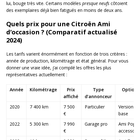
lui, bouge très vite. Certains modèles
presque neufs
côtoient
des exemplaires déjà bien fatigués en moins de deux ans.
Quels prix pour une Citroën Ami
d’occasion ? (Comparatif actualisé
2024)
Les tarifs varient énormément en fonction de trois critères :
année de production, kilométrage et état général. Pour vous
donner une vraie idée, j’ai compilé les offres les plus
représentatives actuellement :
Année
Kilométrage
Prix
Type
Options
affiché
d’annonceur
2020
7 400 km
7 500
Particulier
Version de
€
base
2022
5 300 km
7 990
Garage pro
Ami Pop +
€
accessoir