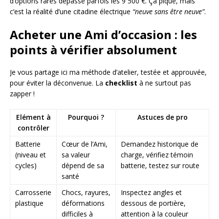
d’options rares dépasse parfois les 9 500 €. Ça pique, mais
c’est la réalité d’une citadine électrique
“neuve sans être neuve”
.
Acheter une Ami d’occasion : les
points à vérifier absolument
Je vous partage ici ma méthode d’atelier, testée et approuvée,
pour éviter la déconvenue. La
checklist
à ne surtout pas
zapper !
Elément à
Pourquoi ?
Astuces de pro
contrôler
Batterie
Cœur de l’Ami,
Demandez historique de
(niveau et
sa valeur
charge, vérifiez témoin
cycles)
dépend de sa
batterie, testez sur route
santé
Carrosserie
Chocs, rayures,
Inspectez angles et
plastique
déformations
dessous de portière,
difficiles à
attention à la couleur