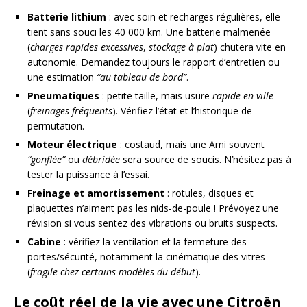
Batterie lithium
: avec soin et recharges régulières, elle
tient sans souci les 40 000 km. Une batterie malmenée
(
charges rapides excessives
,
stockage à plat
) chutera vite en
autonomie. Demandez toujours le rapport d’entretien ou
une estimation
“au tableau de bord”
.
Pneumatiques
: petite taille, mais usure
rapide en ville
(
freinages fréquents
). Vérifiez l’état et l’historique de
permutation.
Moteur électrique
: costaud, mais une Ami souvent
“gonflée”
ou
débridée
sera source de soucis. N’hésitez pas à
tester la puissance à l’essai.
Freinage et amortissement
: rotules, disques et
plaquettes n’aiment pas les nids-de-poule ! Prévoyez une
révision si vous sentez des vibrations ou bruits suspects.
Cabine
: vérifiez la ventilation et la fermeture des
portes/sécurité, notamment la cinématique des vitres
(
fragile chez certains modèles du début
).
Le coût réel de la vie avec une Citroën